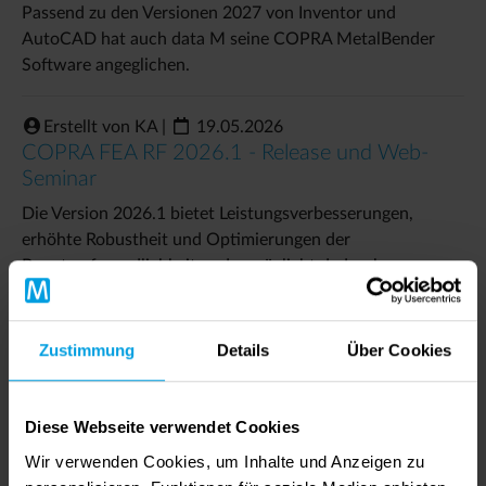
Passend zu den Versionen 2027 von Inventor und
AutoCAD hat auch data M seine COPRA MetalBender
Software angeglichen.
Erstellt von KA
|
19.05.2026
COPRA FEA RF 2026.1 - Release und Web-
Seminar
Die Version 2026.1 bietet Leistungsverbesserungen,
erhöhte Robustheit und Optimierungen der
Benutzerfreundlichkeit und ermöglicht dadurch
schnellere…
Zustimmung
Details
Über Cookies
Anwendungsbereiche des
Diese Webseite verwendet Cookies
Walzprofilierens
Wir verwenden Cookies, um Inhalte und Anzeigen zu