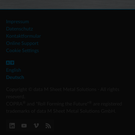
Impressum
Datenschutz
Kontaktformular
Online Support
Cookie Settings
English
Deutsch
Copyright © data M Sheet Metal Solutions - All rights
reseverd.
®
®
COPRA
and "Roll Forming the Future"
are registered
trademarks of data M Sheet Metal Solutions GmbH.