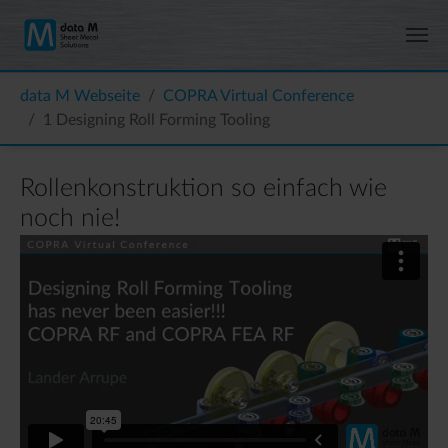
Zum Hauptinhalt springen
Sie sind hier:
data M Webseite
COPRA Virtual Conference
1 Designing Roll Forming Tooling
Rollenkonstruktion so einfach wie
noch nie!