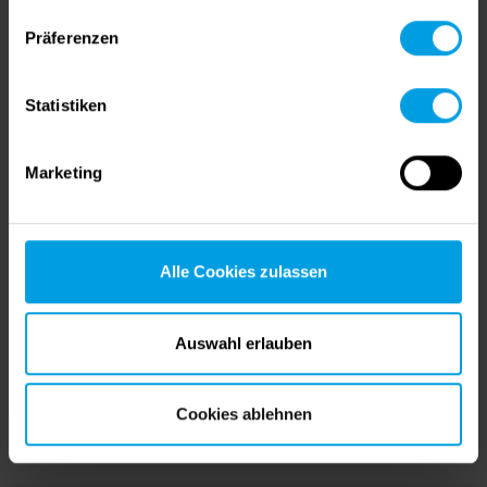
man Lösungen für die komplexesten Probleme der
Walzprofilierbranche erarbeitet.
Präferenzen
Statistiken
Date
2022-02-15 09:00 Uhr
Marketing
2022-02-15 16:00 Uhr
Location
Online-Präsentation
Alle Cookies zulassen
Sprache
Auswahl erlauben
Englisch
COPRA Virtual Conference
Cookies ablehnen
zum Veranstaltungskalender