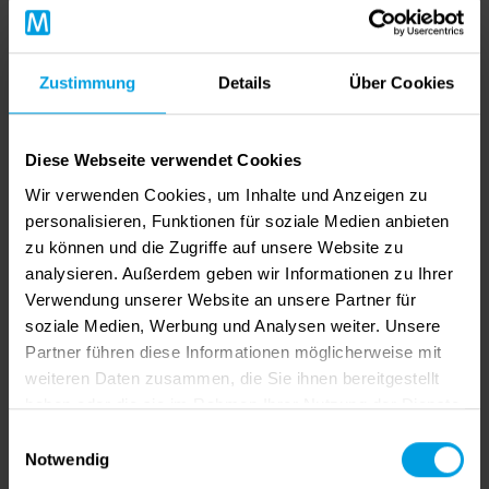
Dank zahlreicher Hilfsfunktionen und Analysetools ist
kein FEA-Spezialwissen notwendig.
Durch die intelligente Vernetzung unserer COPRA-
Zustimmung
Details
Über Cookies
Produkte können die Simulationsergebnisse wiederum
sofort wieder für die Konstruktion verwendet werden.
Diese Webseite verwendet Cookies
Referent
Wir verwenden Cookies, um Inhalte und Anzeigen zu
Lander Arrupe
studierte Maschinenbau an der
personalisieren, Funktionen für soziale Medien anbieten
Universität Stuttgart. Seit 2006 ist er als
zu können und die Zugriffe auf unsere Website zu
Projektingenieur bei der data M Sheet Metal
analysieren. Außerdem geben wir Informationen zu Ihrer
Solutions GmbH in Deutschland tätig. Als
Verwendung unserer Website an unsere Partner für
erfahrener Walzprofilier-Experte und Anwender der
soziale Medien, Werbung und Analysen weiter. Unsere
Konstruktionssoftware COPRA RF und COPRA FEA
Partner führen diese Informationen möglicherweise mit
RF von data M ist Lander Arrupe ein gefragter
weiteren Daten zusammen, die Sie ihnen bereitgestellt
Ansprechpartner für komplexe Kundenprojekte. Er
haben oder die sie im Rahmen Ihrer Nutzung der Dienste
leitet zudem Spezial-Schulungen und Workshops für
gesammelt haben.
Einwilligungsauswahl
unsere Kunden und reist dafür auch um die ganze
Notwendig
Welt. Als ausgewiesener FEA-Experte weiß er, wie