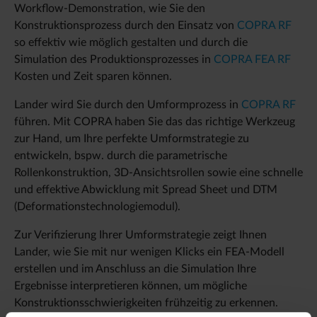
Workflow-Demonstration, wie Sie den
Konstruktionsprozess durch den Einsatz von
COPRA RF
so effektiv wie möglich gestalten und durch die
Simulation des Produktionsprozesses in
COPRA FEA RF
Kosten und Zeit sparen können.
Lander wird Sie durch den Umformprozess in
COPRA RF
führen. Mit COPRA haben Sie das das richtige Werkzeug
zur Hand, um Ihre perfekte Umformstrategie zu
entwickeln, bspw. durch die parametrische
Rollenkonstruktion, 3D-Ansichtsrollen sowie eine schnelle
und effektive Abwicklung mit Spread Sheet und DTM
(Deformationstechnologiemodul).
Zur Verifizierung Ihrer Umformstrategie zeigt Ihnen
Lander, wie Sie mit nur wenigen Klicks ein FEA-Modell
erstellen und im Anschluss an die Simulation Ihre
Ergebnisse interpretieren können, um mögliche
Konstruktionsschwierigkeiten frühzeitig zu erkennen.