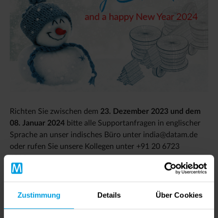
Richten Sie zwischen dem
23. Dezember 2023 und dem
08. Januar 2024
bitte alle Supportanfragen in englischer
Sprache an unser indisches Büro unter india@datam.de
oder rufen Sie unsere Kollegen unter +91 20 6723
6010 an.
In diesem Zeitraum können keine neuen Lizenzen
ausgestellt werden.
Zustimmung
Details
Über Cookies
Wir wünschen Ihnen ein frohes Weihnachtsfest und ein