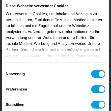
erfolgreiches und gesundes Jahr 2024!
Diese Webseite verwendet Cookies
Mit freundlichen Grüßen
Wir verwenden Cookies, um Inhalte und Anzeigen zu
personalisieren, Funktionen für soziale Medien anbieten
Maximilian und Albert Sedlmaier
zu können und die Zugriffe auf unsere Website zu
und das gesamte data M Team
analysieren. Außerdem geben wir Informationen zu Ihrer
Verwendung unserer Website an unsere Partner für
Zurück
soziale Medien, Werbung und Analysen weiter. Unsere
Partner führen diese Informationen möglicherweise mit
weiteren Daten zusammen, die Sie ihnen bereitgestellt
haben oder die sie im Rahmen Ihrer Nutzung der Dienste
gesammelt haben.
Einwilligungsauswahl
Notwendig
Präferenzen
Statistiken