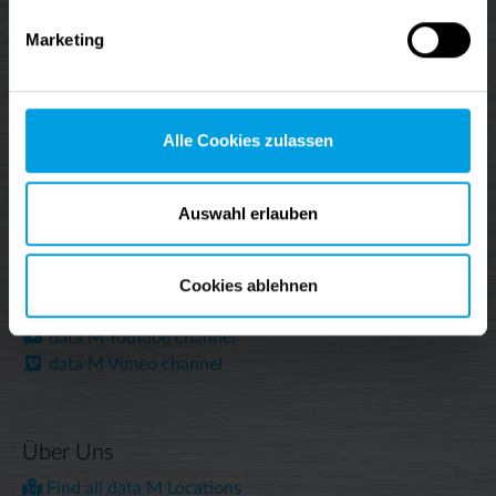
data M Newsletter
Marketing
Stay up-to-date on our latest news, webinars and
tutorials.
Alle Cookies zulassen
⇢ SIGN UP ⇠
Auswahl erlauben
Community
Cookies ablehnen
data M bei LinkedIn
data M YouTube channel
data M Vimeo channel
Über Uns
Find all data M Locations