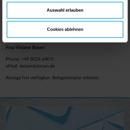
Auswahl erlauben
Presseansprechpartner
Cookies ablehnen
Bei Rückfragen oder wenn Sie zusätzliche Informationen
wünschen, wenden Sie sich bitte an:
Frau Viviane Bauer
Phone: +49 8024 640 0
eMail: datam@datam.de
Abzüge frei verfügbar; Belegexemplar erbeten.