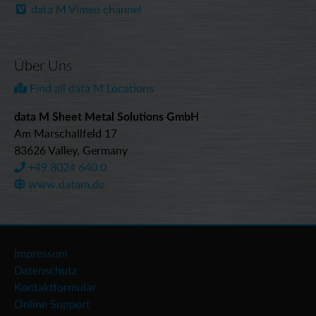
data M Vimeo channel
Über Uns
Find all data M Locations
data M Sheet Metal Solutions GmbH
Am Marschallfeld 17
83626 Valley, Germany
+49 8024 640 0
www.datam.de
Impressum
Datenschutz
Kontaktformular
Online Support