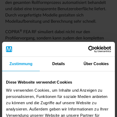
den gesamten Rollformprozess automatisiert behandelt
und dabei eine transparente Benutzeroberfläche liefert.
Durch vorgefertigte Modelle gestalten sich
Modellaufbereitung und Berechnung sehr schnell.
®
COPRA
FEA RF simuliert dabei nicht nur den
Profiliervorgang, sondern kann zudem den kompletten
Herstellungsprozess für moderne komplexe Profile
abbilden. Denn vor- und nachgeschaltete
Fertigungsverfahren wie Stanzen, Prägen oder Schweißen
haben mittlerweile eine ebenso wichtige Bedeutung wie
Zustimmung
Details
Über Cookies
das Rollformen selbst. Eine genaue Simulation des
rollgeformten Basisprofils ist dabei für weiterführende
Diese Webseite verwendet Cookies
Berechnungen wie etwa dem Streckbiegen eminent. Denn
die während des Rollformens entstehenden Dehnungen
Wir verwenden Cookies, um Inhalte und Anzeigen zu
und Spannungen können das Berechnungsergebnis
personalisieren, Funktionen für soziale Medien anbieten
signifikant beeinflussen.
zu können und die Zugriffe auf unsere Website zu
analysieren. Außerdem geben wir Informationen zu Ihrer
®
So identifiziert COPRA
FEA RF durch Finite Elemente
Verwendung unserer Website an unsere Partner für