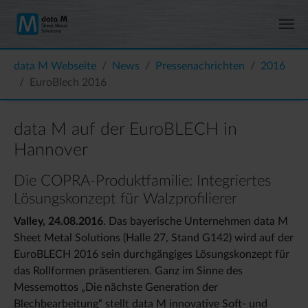
Zum Hauptinhalt springen
Sie sind hier:
data M Webseite
News
Pressenachrichten
2016
EuroBlech 2016
data M auf der EuroBLECH in
Hannover
Die COPRA-Produktfamilie: Integriertes
Lösungskonzept für Walzprofilierer
Valley, 24.08.2016
. Das bayerische Unternehmen data M
Sheet Metal Solutions (Halle 27, Stand G142) wird auf der
EuroBLECH 2016 sein durchgängiges Lösungskonzept für
das Rollformen präsentieren. Ganz im Sinne des
Messemottos „Die nächste Generation der
Blechbearbeitung“ stellt data M innovative Soft- und