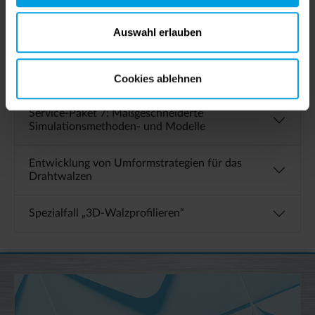
Blechs)
Auswahl erlauben
Service-Paket 6: Untersuchung von Inline- oder
Offline-Postoperationsschritten (z.B. Inline-
Sweeping)
Cookies ablehnen
Service-Paket 7: Maßgeschneiderte
Simulationsmethoden- und Modelle
Entwicklung von Umformstrategien für das
Drahtwalzen
Spezialfall „3D-Walzprofilieren“