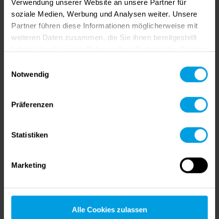
Analyse- und Optimierungsbericht
Verwendung unserer Website an unsere Partner für
Konstruktionspläne der Werkzeuge
soziale Medien, Werbung und Analysen weiter. Unsere
Rollenfertigung
Partner führen diese Informationen möglicherweise mit
Besseres Prozesswissen
weiteren Daten zusammen, die Sie ihnen bereitgestellt
Prozessoptimierung
haben oder die sie im Rahmen Ihrer Nutzung der Dienste
Forschung und Entwicklung
gesammelt haben.
Einwilligungsauswahl
Notwendig
Unsere Service-Pakete
Präferenzen
Service-Paket 1: Konstruktion eines neuen
Werkzeugsatzes
Statistiken
Service-Paket 2: Fehlerbehebung / Optimierung
von vorhandenem Rollenwerkzeugsatz
Marketing
Service-Paket 4: Scannen von Profilen
Alle Cookies zulassen
Service-Paket 5: Prüfung der vorgeschalteten
Bearbeitungsschritte (z. B. Prägen eines flachen