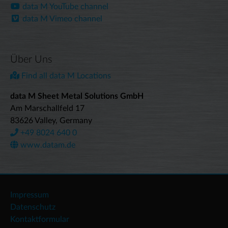
data M YouTube channel
data M Vimeo channel
Über Uns
Find all data M Locations
data M Sheet Metal Solutions GmbH
Am Marschallfeld 17
83626 Valley, Germany
+49 8024 640 0
www.datam.de
Impressum
Datenschutz
Kontaktformular