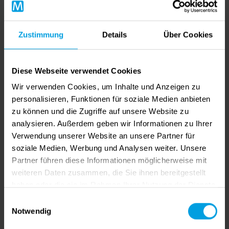
Zustimmung
Details
Über Cookies
COPRA Metal Bender Reseller
GRAITEC Innovation GmbH
Diese Webseite verwendet Cookies
Wir verwenden Cookies, um Inhalte und Anzeigen zu
Davenstedter Straße 60
personalisieren, Funktionen für soziale Medien anbieten
Hannover, 30453
zu können und die Zugriffe auf unsere Website zu
Deutschland
analysieren. Außerdem geben wir Informationen zu Ihrer
https://www.graitec.de
Verwendung unserer Website an unsere Partner für
info.germany@graitec.com
soziale Medien, Werbung und Analysen weiter. Unsere
+49 511 41027-0
Partner führen diese Informationen möglicherweise mit
weiteren Daten zusammen, die Sie ihnen bereitgestellt
haben oder die sie im Rahmen Ihrer Nutzung der Dienste
gesammelt haben.
Einwilligungsauswahl
BSTUDIO di Bortolotti Paolo, Italy
Notwendig