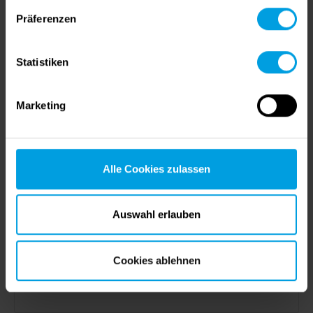
Via Papa Giovanni XXIII 12/L
25021 Bagnolo Mella (BS)
Präferenzen
Italy
Statistiken
http://www.bstudio-si.com/
info@bstudio-si.com
+39 328 0444 459
Marketing
CAMid GmbH/srl
Alle Cookies zulassen
Paulserstr. 21
39057 Eppan (St. Pauls)
Auswahl erlauben
Italy
http://www.camid.it
Cookies ablehnen
info@camid.eu
+39 0471 665 770