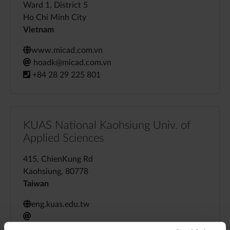
Ward 1, District 5
Ho Chi Minh City
Vietnam
www.micad.com.vn
hoadk@micad.com.vn
+84 28 29 225 801
KUAS National Kaohsiung Univ. of
Applied Sciences
415, ChienKung Rd
Kaohsiung, 80778
Taiwan
eng.kuas.edu.tw
+886 7 3814526