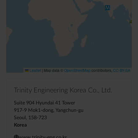
Leaflet
|
Map data ©
OpenStreetMap
contributors,
CC-BY-SA
Trinity Engineering Korea Co., Ltd.
Suite 904 Hyundai 41 Tower
917-9 Mok1-dong, Yangchun-gu
Seoul, 158-723
Korea
www.trinity-eng.co.kr