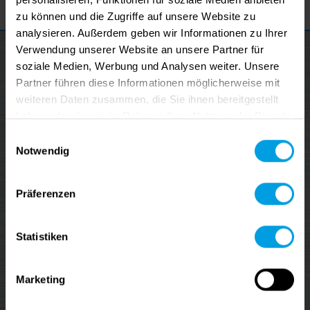
zu können und die Zugriffe auf unsere Website zu
analysieren. Außerdem geben wir Informationen zu Ihrer
Verwendung unserer Website an unsere Partner für
soziale Medien, Werbung und Analysen weiter. Unsere
Partner führen diese Informationen möglicherweise mit
weiteren Daten zusammen, die Sie ihnen bereitgestellt
haben oder die sie im Rahmen Ihrer Nutzung der Dienste
gesammelt haben.
Einwilligungsauswahl
Notwendig
Präferenzen
data M Newsletter
Statistiken
Stay up-to-date on our latest news, webinars and
tutorials.
Marketing
⇢ SIGN UP ⇠