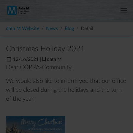
Skip to main content
You are here:
data M Website
News
Blog
Detail
Christmas Holiday 2021
12/16/2021
|
data M
Dear COPRA-Community,
We would also like to inform you that our office
will be closed during the holidays and the turn
of the year.