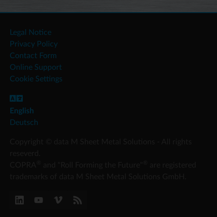
Legal Notice
Privacy Policy
Contact Form
Online Support
Cookie Settings
English
Deutsch
Copyright © data M Sheet Metal Solutions - All rights
reseverd.
®
®
COPRA
and "Roll Forming the Future"
are registered
trademarks of data M Sheet Metal Solutions GmbH.