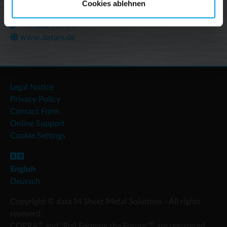
Am Marschallfeld 17
Cookies ablehnen
83626 Valley, Germany
+49 8024 640 0
www.datam.de
Legal Notice
Privacy Policy
Contact Form
Online Support
Cookie Settings
English
Deutsch
Copyright © data M Sheet Metal Solutions - All rights
reseverd.
®
®
COPRA
and "Roll Forming the Future"
are registered