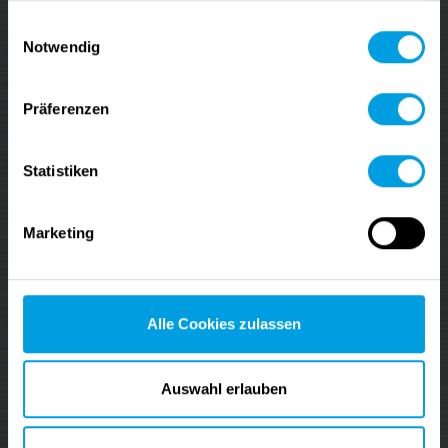
Stay up-to-date on our latest news, webinars and
gesammelt haben.
Einwilligungsauswahl
tutorials.
Notwendig
⇢ SIGN UP ⇠
Präferenzen
Statistiken
Community
Follow us on LinkedIn
Marketing
data M YouTube channel
data M Vimeo channel
Alle Cookies zulassen
About Us
Find all data M Locations
Auswahl erlauben
data M Sheet Metal Solutions GmbH