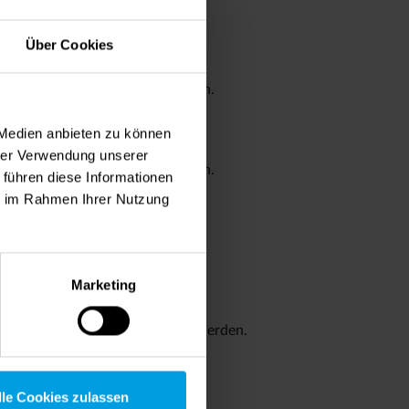
Über Cookies
nittlich ca.
40 %
erreicht werden.
 Medien anbieten zu können
hrer Verwendung unserer
nittlich ca.
65 %
erreicht werden.
 führen diese Informationen
ie im Rahmen Ihrer Nutzung
a.
75%
erreicht werden.
Marketing
chschnittlich ca.
80%
erreicht werden.
lle Cookies zulassen