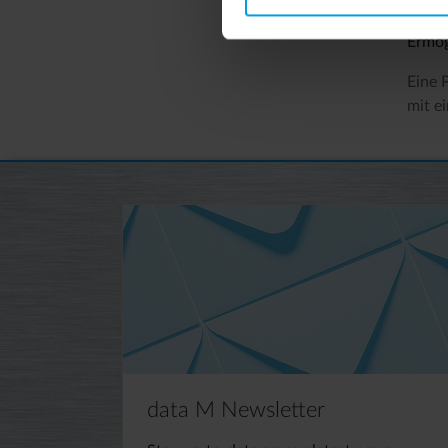
Optio
Ermög
Eine 
mit e
data M Newsletter