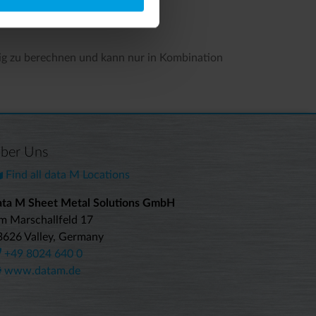
eitig zu berechnen und kann nur in Kombination
ber Uns
Find all data M Locations
ata M Sheet Metal Solutions GmbH
m Marschallfeld 17
3626 Valley, Germany
+49 8024 640 0
www.datam.de