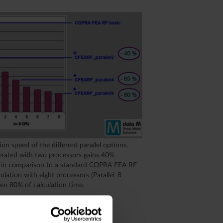
ion speed of the different parallel options.
erated with two processors gains 40%
e in comparison to a standard COPRA FEA RF
ulation with eight processors (Parallel_8
en 80% of calculation time.