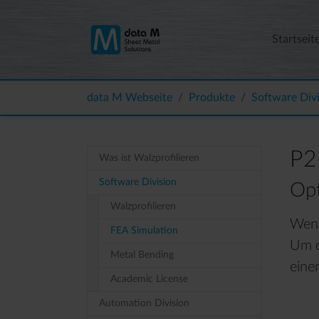
Zum Hauptinhalt springen
Startseit
Sie sind hier:
data M Webseite
Produkte
Software Div
P2
Was ist Walzprofilieren
Software Division
Op
Walzprofilieren
Wenn
FEA Simulation
Um d
Metal Bending
einen
Academic License
Automation Division