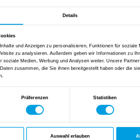
rsicht der Parallel Optionen
Details
n Parallel_2
licht das Verteilen einer Simulation auf 2 Prozessoren.
ieser Option kann eine Reduzierung der Rechenzeit von durchsch
Cookies
n Parallel_4
nhalte und Anzeigen zu personalisieren, Funktionen für soziale
licht das Verteilen einer Simulation auf 4 Prozessoren.
Website zu analysieren. Außerdem geben wir Informationen zu I
ieser Option kann eine Reduzierung der Rechenzeit von durchsch
r soziale Medien, Werbung und Analysen weiter. Unsere Partner
 Daten zusammen, die Sie ihnen bereitgestellt haben oder die s
n Parallel_6
n.
licht die Verteilung einer Simulation auf 6 Prozessoren.
nn eine Reduzierung der Berechnungszeit von durchschnittlich c
Präferenzen
Statistiken
n Parallel_8
bt das Verteilen einer Simulation auf 8 Prozessoren.
ieser Option kann eine Reduzierung der Berechnungszeit von dur
n Parallel_12
licht das Verteilen einer Simulation auf 12 Prozessoren.
Auswahl erlauben
A