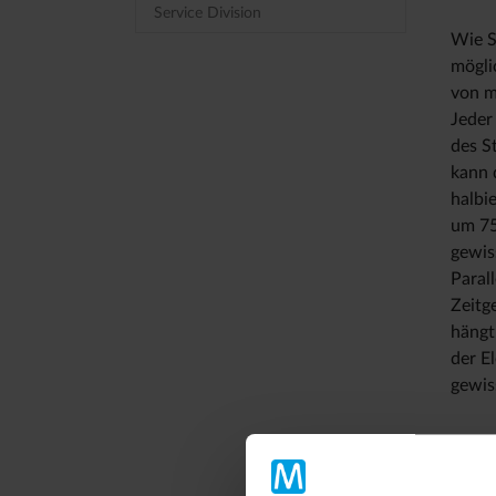
Service Division
Wie S
mögli
von m
Jeder
des S
kann 
halbi
um 75
gewis
Paral
Zeitg
hängt
der E
gewis