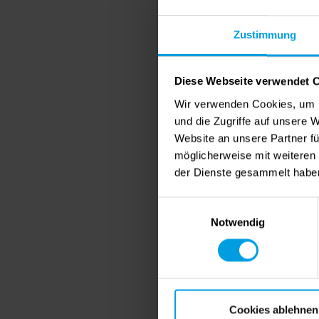
Übe
Zustimmung
Optio
Ermög
Mit d
Diese Webseite verwendet 
Optio
Wir verwenden Cookies, um I
Ermög
und die Zugriffe auf unsere 
Mit d
Website an unsere Partner fü
möglicherweise mit weiteren
Optio
der Dienste gesammelt habe
Ermög
Es ka
Einwilligungsauswahl
Notwendig
Optio
Erlau
Mit d
Optio
Ermög
Cookies ablehnen