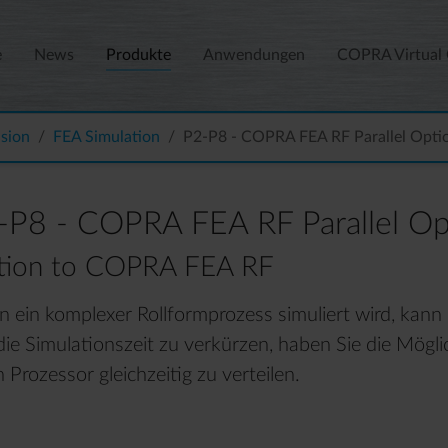
e
News
Produkte
Anwendungen
COPRA Virtual
ision
FEA Simulation
P2-P8 - COPRA FEA RF Parallel Opti
-P8 - COPRA FEA RF Parallel Op
tion to COPRA FEA RF
 ein komplexer Rollformprozess simuliert wird, kann 
ie Simulationszeit zu verkürzen, haben Sie die Mögli
 Prozessor gleichzeitig zu verteilen.