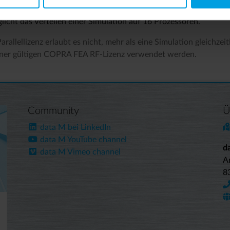
n Parallel_16
licht das Verteilen einer Simulation auf 16 Prozessoren.
Parallellizenz erlaubt es nicht, mehr als eine Simulation gleichz
iner gültigen COPRA FEA RF-Lizenz verwendet werden.
Community
Ü
data M bei LinkedIn
data M YouTube channel
d
data M Vimeo channel
A
8