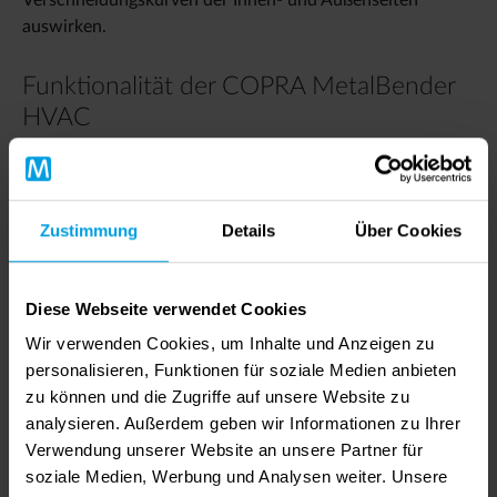
Verschneidungskurven der Innen- und Außenseiten
auswirken.
Funktionalität der COPRA MetalBender
HVAC
2D-Abwicklungsbibliothek:
Rohrkrümmer
Zustimmung
Details
Über Cookies
Rohrleitung
Rohrknie
Etagenrohr
Diese Webseite verwendet Cookies
Konischer Rohrbogen
Rohrabzweigung
Wir verwenden Cookies, um Inhalte und Anzeigen zu
Schräg geschnittener Zylinder
personalisieren, Funktionen für soziale Medien anbieten
Geschnittenes Prisma, mehrseitiger
zu können und die Zugriffe auf unsere Website zu
Pyramidenstumpf
analysieren. Außerdem geben wir Informationen zu Ihrer
Hosenrohr rund und eckig
Verwendung unserer Website an unsere Partner für
Stutzen auf Klöpperboden
soziale Medien, Werbung und Analysen weiter. Unsere