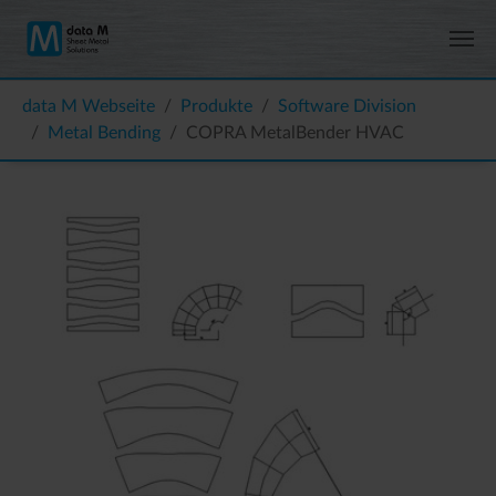
Zum Hauptinhalt springen
Sie sind hier:
data M Webseite
Produkte
Software Division
Metal Bending
COPRA MetalBender HVAC