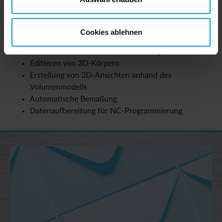
Einfache Handhabung
Automatische Teiledarstellung durch
Parametereingabe
Cookies ablehnen
Schnelle Änderung durch Eingabe neuer Parameter
Automatische 2D und 3D Abwicklungsbibliothek
Editieren von 3D-Körpern
Erstellung von 2D-Ansichten anhand des
Volumenmodells
Automatische Bemaßung
Datenaufbereitung für NC-Programmierung